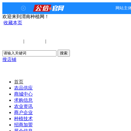
欢迎来到渭南种植网！
收藏本页
手机版
购物车
会员登录
|
免费注册
|
忘记密码?
搜店铺
商城栏目分类
首页
农品供应
商城中心
求购信息
农业资讯
商户企业
种植技术
招商加盟
展会信息