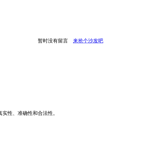
暂时没有留言
来抢个沙发吧
推广
广告服务
积分换礼
网站留言
RSS订阅
2021012867号
真实性、准确性和合法性。