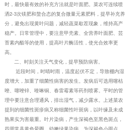
时，最快最有效的补充方法就是叶面肥。菜农可连续喷
洒2-3次镁肥和螯合态的复合微量元素肥料，提早补充养
分，避免出现黄叶问题，减轻蔬菜歇茬现象，维持高产
稳产。日常管理中，要注意甲壳素、全营养叶面肥、芸
苔素内酯等的使用，提高叶片酶活性，使光合效率更
高。
二、时刻关注天气变化，提早预防病害。
近段时间，时晴时雨，温度起伏不定，导致棚内湿
度增大，加重了细菌性病害的发生。发病后可选用噻枯
唑、噻唑锌、喹啉铜、春雷霉素等药剂喷雾。平时的管
理中要注意合理通风，排出湿气，减少露水。上述菜农
提到的细菌性斑疹病又称细菌性叶斑病，以叶缘及未成
熟果实为害最重。叶片染病，产生深褐色至黑色斑点，
四周常具黄色晕圈。幼嫩绿果染病，为深褐色小圆点，