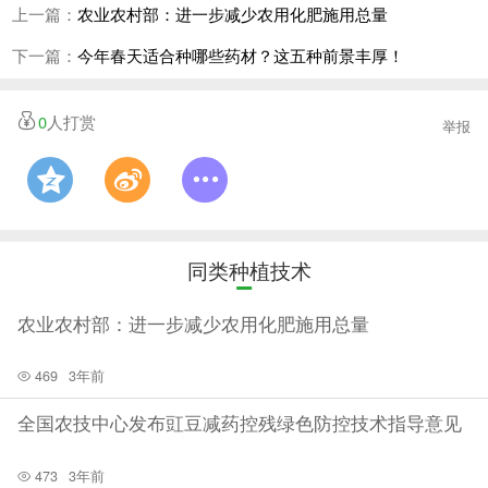
上一篇：
农业农村部：进一步减少农用化肥施用总量
剂还是杀虫剂，如果单一长期使用，易使病虫逐渐适
下一篇：
今年春天适合种哪些药材？这五种前景丰厚！
应，增强其抗药性，所在生产上不得不增加用药量和用
药次数，这样做不仅不会取得理想的防效，还会产生药
0
人打赏
举报
害。实践证明，一种新药用不了几年，病虫便很快对该
药产生抗性。所以一个生长季节至少要使用两至三种不
同的农药轮换使用，才能控制病虫抗药性的产生和发
展。
同类种植技术
五、合理混用农药，有效提高防效。根据作物的
病、虫或杂草的危害情况，选择两种或两种以上的农药
农业农村部：进一步减少农用化肥施用总量
合理地混在一起施用，可以减少或避免病虫抗药性发
469
3年前
生，提高防效，降低成本。如乐果与甲胺磷、敌百虫与
全国农技中心发布豇豆减药控残绿色防控技术指导意见
马拉硫磷混配使用，对一些害虫均表现明显的增效作
用；马拉硫磷同对硫磷按6：1的比例混用，对玉米螟、
473
3年前