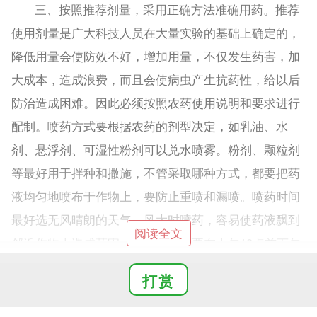
三、按照推荐剂量，采用正确方法准确用药。推荐
使用剂量是广大科技人员在大量实验的基础上确定的，
降低用量会使防效不好，增加用量，不仅发生药害，加
大成本，造成浪费，而且会使病虫产生抗药性，给以后
防治造成困难。因此必须按照农药使用说明和要求进行
配制。喷药方式要根据农药的剂型决定，如乳油、水
剂、悬浮剂、可湿性粉剂可以兑水喷雾。粉剂、颗粒剂
等最好用于拌种和撒施，不管采取哪种方式，都要把药
液均匀地喷布于作物上，要防止重喷和漏喷。喷药时间
最好选无风晴朗的天气。风大时喷药，容易使药液飘到
阅读全文
邻近作物上造成药害。天热时喷药要在上午10点前下午
3点以后，喷药时，操作人员必须穿戴防护设备，以免
打赏
引起中毒。
四、交替用药，延缓病虫产生抗药性。无论是杀菌