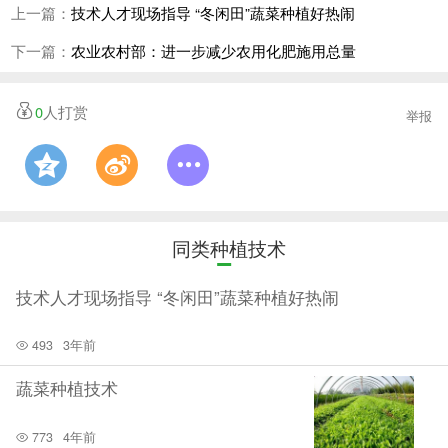
上一篇：
技术人才现场指导 “冬闲田”蔬菜种植好热闹
余户。
下一篇：
农业农村部：进一步减少农用化肥施用总量
今年9月，毛凤玉带领团队参加第六届北京市农村创业
创新大赛，荣获2022年北京市乡村振兴人才优秀创业项目奖
0
人打赏
举报
励。如今在密云区，以毛凤玉为代表的电商人才们，已成为
推进该区农业转型升级的一支重要活跃力量。
扎根一线搞农技，潜心为农破难题
同类种植技术
走进密云区河南寨镇一处果蔬大棚，农户正忙着给西红
技术人才现场指导 “冬闲田”蔬菜种植好热闹
柿秧掐尖，大棚内硕果累累。看着眼前的景象，密云区农业
服务中心技术员贾东珍露出笑容。
493
3年前
“我是个地道的农民孩子，从小干农活儿，农民不仅辛
蔬菜种植技术
苦，收入还非常低。我想通过所学的知识、技术帮助农民，
773
4年前