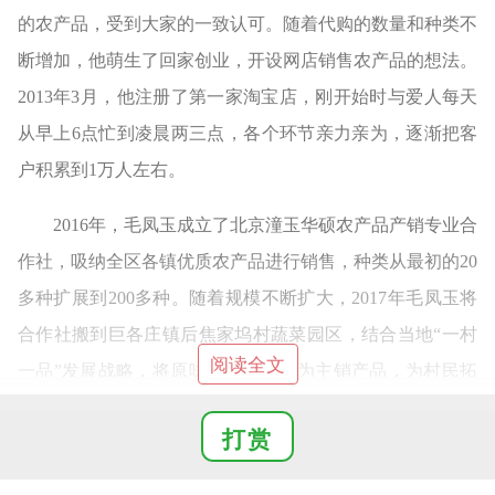
的农产品，受到大家的一致认可。随着代购的数量和种类不
断增加，他萌生了回家创业，开设网店销售农产品的想法。
2013年3月，他注册了第一家淘宝店，刚开始时与爱人每天
从早上6点忙到凌晨两三点，各个环节亲力亲为，逐渐把客
户积累到1万人左右。
2016年，毛凤玉成立了北京潼玉华硕农产品产销专业合
作社，吸纳全区各镇优质农产品进行销售，种类从最初的20
多种扩展到200多种。随着规模不断扩大，2017年毛凤玉将
合作社搬到巨各庄镇后焦家坞村蔬菜园区，结合当地“一村
阅读全文
一品”发展战略，将原味西红柿打造为主销产品，为村民拓
展销售渠道。2021年底，合作社电商销售平台固定客户达
打赏
8.5万余人，复购率在85％以上，销售额从2019年的2061万
元增长到3353万元，直接带动后焦家坞村及周边种植户340